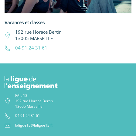
Vacances et classes
192 rue Horace Bertin
13005 MARSEILLE
04 91 24 31 61
FAIL 13
192 rue Horace Bertin
13005 Marseille
04 91 24 31 61
laligue13@laligue13.fr