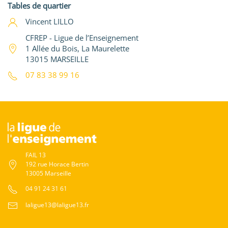
Tables de quartier
Vincent LILLO
CFREP - Ligue de l’Enseignement
1 Allée du Bois, La Maurelette
13015 MARSEILLE
07 83 38 99 16
FAIL 13
192 rue Horace Bertin
13005 Marseille
04 91 24 31 61
laligue13@laligue13.fr