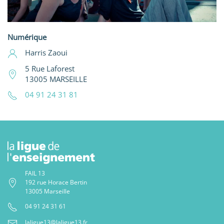
Numérique
Harris Zaoui
5 Rue Laforest
13005 MARSEILLE
04 91 24 31 81
FAIL 13
192 rue Horace Bertin
13005 Marseille
04 91 24 31 61
laligue13@laligue13.fr