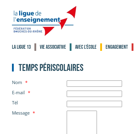
Accéder au contenu principal
La Ligue 13
Vie associative
Avec l'école
Engagement
Temps périscolaires
Nom
E-mail
Tél
Message