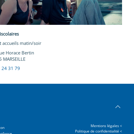
scolaires
t accueils matin/soir
ue Horace Bertin
5 MARSEILLE
 24 31 79
Mentions légales <
ion
Politique de confidentialité <
enfance