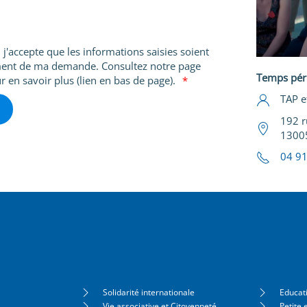
j'accepte que les informations saisies soient
tement de ma demande. Consultez notre page
Temps péri
r en savoir plus (lien en bas de page).
TAP e
192 r
1300
04 91
Solidarité internationale
Educat
Vie associative et Citoyenneté
Petite 