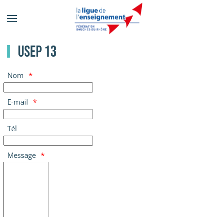
Accéder
au
contenu
USEP 13
principal
Nom
E-mail
Tél
Message