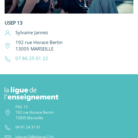
USEP 13
Sylvaine Jannez
192 rue Horace Bertin
13005 MARSEILLE
07 86 25 01 22
FAIL 13
192 rue Horace Bertin
13005 Marseille
04 91 24 31 61
laligue13@laligue13.fr