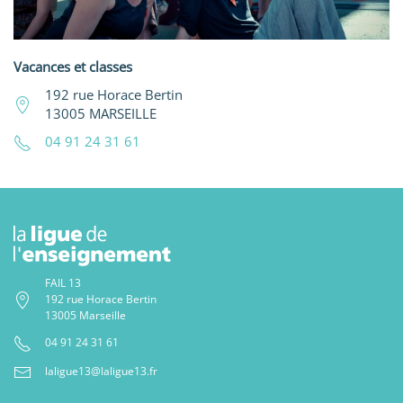
Vacances et classes
192 rue Horace Bertin
13005 MARSEILLE
04 91 24 31 61
FAIL 13
192 rue Horace Bertin
13005 Marseille
04 91 24 31 61
laligue13@laligue13.fr