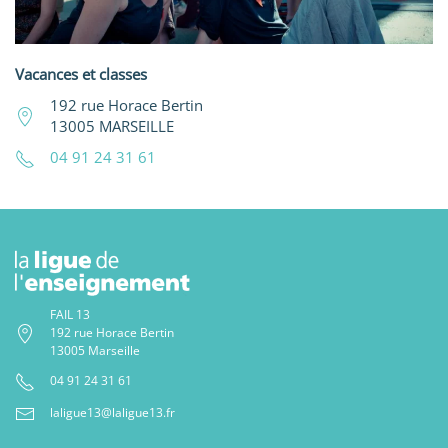
Vacances et classes
192 rue Horace Bertin
13005 MARSEILLE
04 91 24 31 61
FAIL 13
192 rue Horace Bertin
13005 Marseille
04 91 24 31 61
laligue13@laligue13.fr