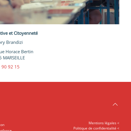
ative et Citoyenneté
ry Brandizi
ue Horace Bertin
5 MARSEILLE
 90 92 15
Mentions légales <
ion
Politique de confidentialité <
enfance