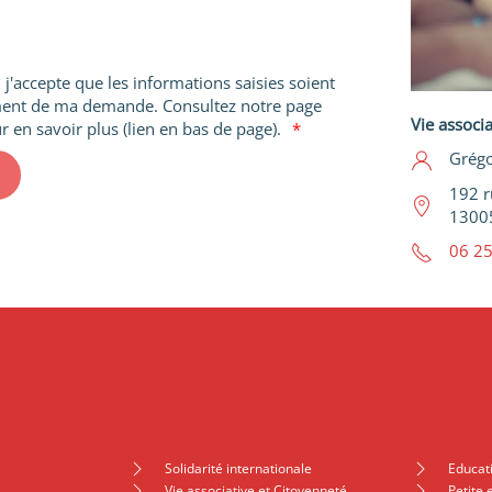
j'accepte que les informations saisies soient
tement de ma demande. Consultez notre page
Vie associ
r en savoir plus (lien en bas de page).
Grégo
192 r
1300
06 25
Solidarité internationale
Educat
Vie associative et Citoyenneté
Petite 