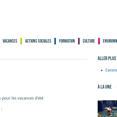
Vacances
Actions sociales
Formation
Culture
Environ
aller plus
Centr
à la une
 pour les vacances d'été
 :