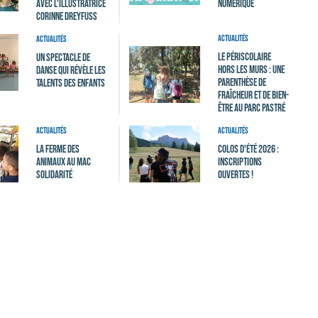
avec l'illustratrice
numérique
Corinne Dreyfuss
Actualités
Actualités
Le périscolaire
Un spectacle de
hors les murs : une
danse qui révèle les
parenthèse de
talents des enfants
fraîcheur et de bien-
être au Parc Pastré
Actualités
Actualités
La ferme des
Colos d'été 2026 :
animaux au MAC
Inscriptions
Solidarité
ouvertes !