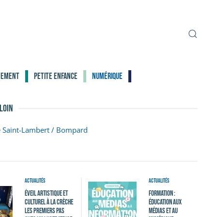
nement
Petite enfance
Numérique
 loin
e Saint-Lambert / Bompard
Actualités
Actualités
Éveil Artistique et
Formation :
Culturel à la crèche
Éducation aux
Les Premiers Pas
médias et au