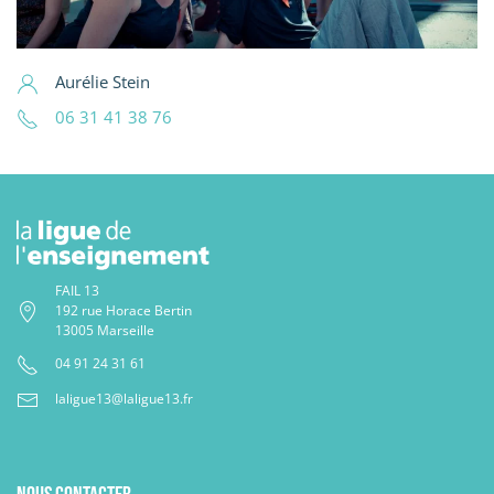
Aurélie Stein
06 31 41 38 76
FAIL 13
192 rue Horace Bertin
13005 Marseille
04 91 24 31 61
laligue13@laligue13.fr