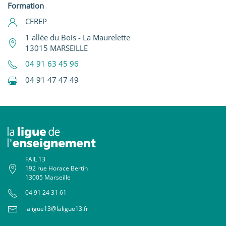
Formation
CFREP
1 allée du Bois - La Maurelette
13015 MARSEILLE
04 91 63 45 96
04 91 47 47 49
FAIL 13
192 rue Horace Bertin
13005 Marseille
04 91 24 31 61
laligue13@laligue13.fr